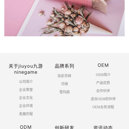
OEM
关于jiuyou九游
品牌系列
ninegame
OEM简介
炫彩芬龄
公司简介
产品优势
可绮
企业荣誉
合作伙伴
雪玛丽
企业文化
适合OEM的伙伴
企业环境
OEM业务流程
发展历程
ODM
创新研发
资讯动态