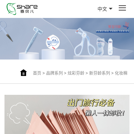
中文
首页
>
品牌系列
>
炫彩芬龄
>
新芬龄系列
>
化妆棉