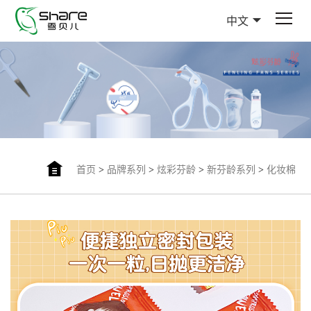
中文
首页
>
品牌系列
>
炫彩芬龄
>
新芬龄系列
>
化妆棉