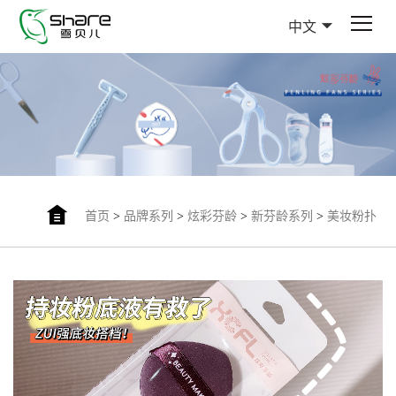
中文
首页
>
品牌系列
>
炫彩芬龄
>
新芬龄系列
>
美妆粉扑