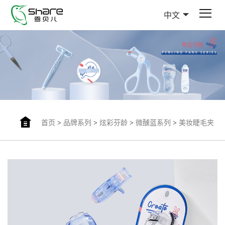
中文
首页
>
品牌系列
>
炫彩芬龄
>
微醺蓝系列
>
美妆睫毛夹