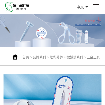
中文
首页
>
品牌系列
>
炫彩芬龄
>
微醺蓝系列
>
五金工具