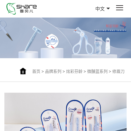
中文
首页
>
品牌系列
>
炫彩芬龄
>
微醺蓝系列
>
修眉刀