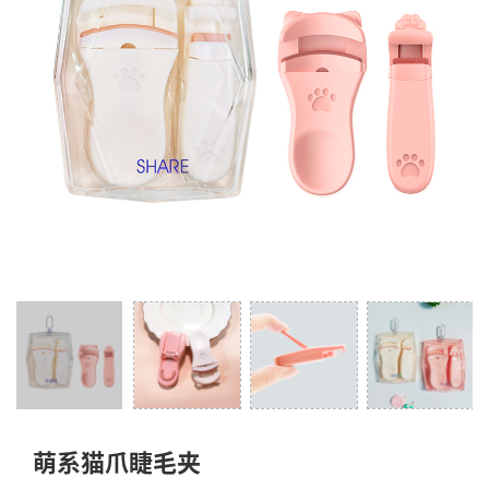
萌系猫爪睫毛夹