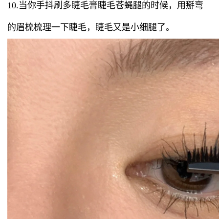
10.当你手抖刷多睫毛膏睫毛苍蝇腿的时候，用掰弯
的眉梳梳理一下睫毛，睫毛又是小细腿了。