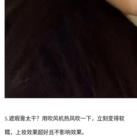
5.遮瑕膏太干？用吹风机热风吹一下，立刻变得软
糯，上妆效果超好且不影响效果。