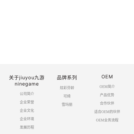
热烈庆祝中国共产党建党100周年
2021-06
-30
OEM
关于jiuyou九游
品牌系列
共 1 页 10 条
ninegame
OEM简介
炫彩芬龄
公司简介
产品优势
可绮
企业荣誉
合作伙伴
雪玛丽
企业文化
适合OEM的伙伴
企业环境
OEM业务流程
发展历程