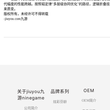
代幅度的性能跨越。按照韬定律“多层级协同优化”的路径，逻辑折叠技
来质变。
版权所有，未经许可不得转载
-jiuyou.com九游
OEM
关于jiuyou九
品牌系列
游ninegame
OEM简介
炫彩芬龄
公司简介