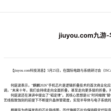
jiuyou.com
【jiuyou.com科技消息】5月25日，在国际电路与系统研讨会（
何庭波表示，“麒麟2026”手机芯片是逻辑折叠技术的首次商业化
调，“未来十年，我们会持续走向全面折叠，甚至走向更多层的折叠，
何庭波还在演讲中提出了“韬定律”。其核心思想是以“时间缩微”替
艺线极致蚀刻的前提下不断提升晶体管密度，实现半导体与电子系统
根据华为终端发布的芯片路线图，历代旗舰芯片均保持稳定代际迭代——麒麟