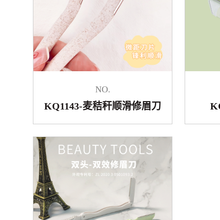
NO.
KQ1143-麦秸秆顺滑修眉刀
K