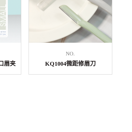
NO.
斜口眉夹
KQ1004微距修眉刀