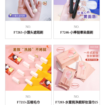
NO.
NO.
F7263-小馒头遮瑕刷
F7246-小棒槌晕染唇刷
NO.
NO.
F7213-压缩毛巾
F7203-水蜜桃净颜卸妆湿巾25