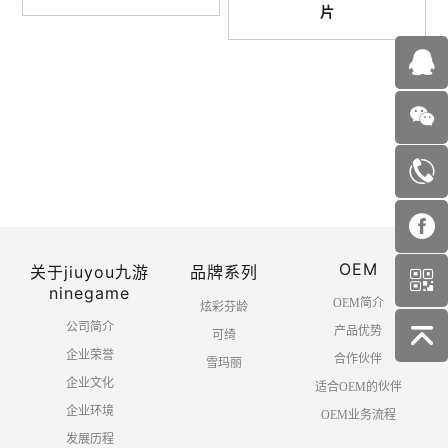
片
首页
上一页
1
2
3
下一页
OEM
末页
关于jiuyou九游
品牌系列
ninegame
OEM简介
炫彩芬龄
公司简介
产品优势
可绮
企业荣誉
合作伙伴
雪玛丽
企业文化
适合OEM的伙伴
企业环境
OEM业务流程
发展历程