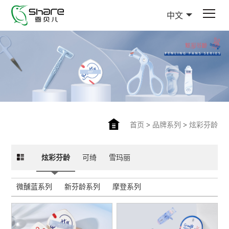
中文
首页
>
品牌系列
>
炫彩芬龄
炫彩芬龄
可绮
雪玛丽
微醺蓝系列
新芬龄系列
摩登系列