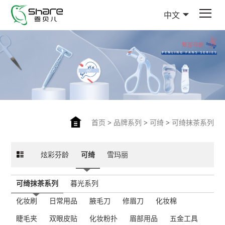
中文
首页
>
品牌系列
>
可绮
>
可绮抹茶系列
炫彩芬龄
可绮
雪玛丽
可绮抹茶系列
暮光系列
化妆刷
日常用品
腋毛刀
修眉刀
化妆棉
睫毛夹
双眼皮贴
化妆粉扑
眉部用品
五金工具