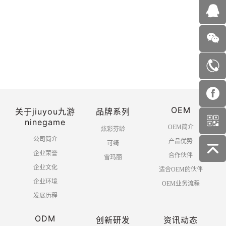
首页
上一页
1
2
3
4
OEM
5
6
下一页
末页
关于jiuyou九游
品牌系列
ninegame
OEM简介
炫彩芬龄
公司简介
产品优势
可绮
企业荣誉
合作伙伴
雪玛丽
企业文化
适合OEM的伙伴
企业环境
OEM业务流程
发展历程
ODM
创新研发
资讯动态