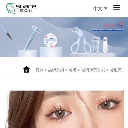
中文
首页
>
品牌系列
>
可绮
>
可绮抹茶系列
>
睫毛夹