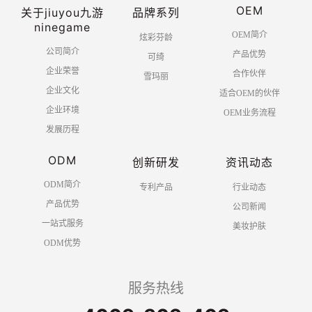
OEM
关于jiuyou九游
品牌系列
ninegame
OEM简介
炫彩芬龄
公司简介
产品优势
可绮
企业荣誉
合作伙伴
雪玛丽
企业文化
适合OEM的伙伴
企业环境
OEM业务流程
发展历程
ODM
创新研发
资讯动态
ODM简介
专利产品
行业动态
产品优势
公司新闻
一站式服务
美妆护肤
ODM优势
服务热线